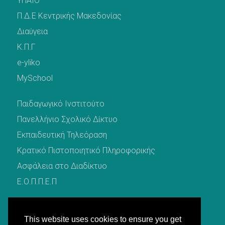
ΥΠΑΙΘ
Π.Δ.Ε Κεντρικής Μακεδονίας
Διαύγεια
Κ.Π.Γ
e-yliko
MySchool
Παιδαγωγικό Ινστιτούτο
Πανελλήνιο Σχολικό Δίκτυο
Εκπαιδευτική Τηλεόραση
Κρατικό Πιστοποιητικό Πληροφορικής
Ασφάλεια στο Διαδίκτυο
Ε.Ο.Π.Π.Ε.Π
This website uses cookies to ensure you get