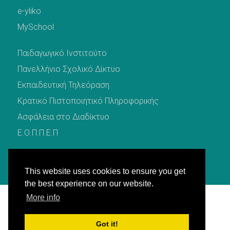
e-yliko
MySchool
Παιδαγωγικό Ινστιτούτο
Πανελλήνιο Σχολικό Δίκτυο
Εκπαιδευτική Τηλεόραση
Κρατικό Πιστοποιητικό Πληροφορικής
Ασφάλεια στο Διαδίκτυο
Ε.Ο.Π.Π.Ε.Π
This website uses cookies to ensure you get
the best experience on our website.
More info
© 2021 by
Δ.Δ.Ε Πέλλας
. All rights reserved.
Got it!