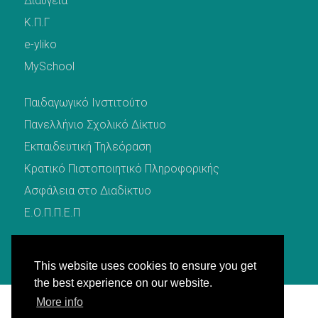
Διαύγεια
Κ.Π.Γ
e-yliko
MySchool
Παιδαγωγικό Ινστιτούτο
Πανελλήνιο Σχολικό Δίκτυο
Εκπαιδευτική Τηλεόραση
Κρατικό Πιστοποιητικό Πληροφορικής
Ασφάλεια στο Διαδίκτυο
Ε.Ο.Π.Π.Ε.Π
This website uses cookies to ensure you get
the best experience on our website.
More info
© 2021 by
Δ.Δ.Ε Πέλλας
. All rights reserved.