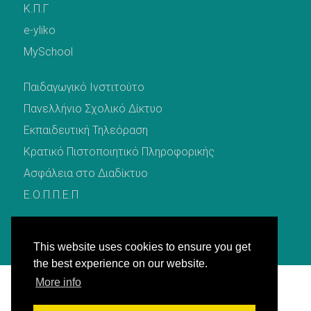
Κ.Π.Γ
e-yliko
MySchool
Παιδαγωγικό Ινστιτούτο
Πανελλήνιο Σχολικό Δίκτυο
Εκπαιδευτική Τηλεόραση
Κρατικό Πιστοποιητικό Πληροφορικής
Ασφάλεια στο Διαδίκτυο
Ε.Ο.Π.Π.Ε.Π
This website uses cookies to ensure you get
the best experience on our website.
More info
© 2021 by
Δ.Δ.Ε Πέλλας
. All rights reserved.