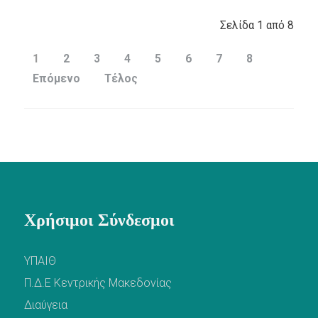
Σελίδα 1 από 8
1
2
3
4
5
6
7
8
Επόμενο
Τέλος
Χρήσιμοι Σύνδεσμοι
ΥΠΑΙΘ
Π.Δ.Ε Κεντρικής Μακεδονίας
Διαύγεια