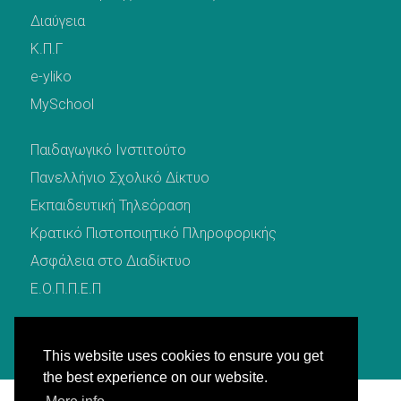
Διαύγεια
Κ.Π.Γ
e-yliko
MySchool
Παιδαγωγικό Ινστιτούτο
Πανελλήνιο Σχολικό Δίκτυο
Εκπαιδευτική Τηλεόραση
Κρατικό Πιστοποιητικό Πληροφορικής
Ασφάλεια στο Διαδίκτυο
Ε.Ο.Π.Π.Ε.Π
This website uses cookies to ensure you get
the best experience on our website.