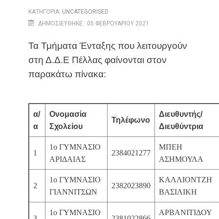
ΚΑΤΗΓΟΡΊΑ:
UNCATEGORISED
ΔΗΜΟΣΙΕΎΘΗΚΕ : 05 ΦΕΒΡΟΥΑΡΊΟΥ 2021
Τα Τμήματα Ένταξης που λειτουργούν
στη Δ.Δ.Ε Πέλλας φαίνονται στον
παρακάτω πίνακα:
α/
Ονομασία
Διευθυντής/
Τηλέφωνο
α
Σχολείου
Διευθύντρια
1ο ΓΥΜΝΑΣΙΟ
ΜΠΕΗ
1
2384021277
ΑΡΙΔΑΙΑΣ
ΑΣΗΜΟΥΛΑ
1ο ΓΥΜΝΑΣΙΟ
ΚΑΛΛΙΟΝΤΖΗ
2
2382023890
ΓΙΑΝΝΙΤΣΩΝ
ΒΑΣΙΛΙΚΗ
1ο ΓΥΜΝΑΣΙΟ
ΑΡΒΑΝΙΤΙΔΟΥ
3
2381022866