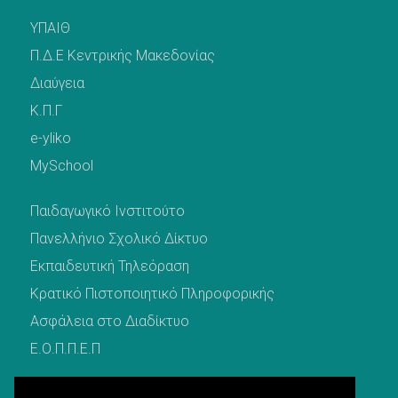
ΥΠΑΙΘ
Π.Δ.Ε Κεντρικής Μακεδονίας
Διαύγεια
Κ.Π.Γ
e-yliko
MySchool
Παιδαγωγικό Ινστιτούτο
Πανελλήνιο Σχολικό Δίκτυο
Εκπαιδευτική Τηλεόραση
Κρατικό Πιστοποιητικό Πληροφορικής
Ασφάλεια στο Διαδίκτυο
Ε.Ο.Π.Π.Ε.Π