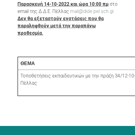
Παρασκευή 14-10-2022 και ώρα 10:00 πμ
στο
email της Δ.Δ.Ε. Πέλλας
mail@dide.pel.sch.gr
.
Δεν θα εξεταστούν ενστάσεις που θα
παραληφθούν μετά την παραπάνω
προθεσμία.
ΘΕΜΑ
Τοποθετήσεις εκπαιδευτικών με την πράξη 34/12-10
Πέλλας