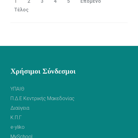
1
2
3
4
5
Επόμενο
Τέλος
Χρήσιμοι Σύνδεσμοι
ΥΠΑΙΘ
Π.Δ.Ε Κεντρικής Μακεδονίας
Διαύγεια
Κ.Π.Γ
e-yliko
MySchool