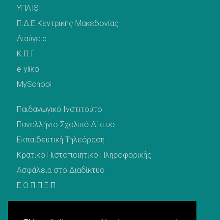
ΥΠΑΙΘ
Π.Δ.Ε Κεντρικής Μακεδονίας
Διαύγεια
Κ.Π.Γ
e-yliko
MySchool
Παιδαγωγικό Ινστιτούτο
Πανελλήνιο Σχολικό Δίκτυο
Εκπαιδευτική Τηλεόραση
Κρατικό Πιστοποιητικό Πληροφορικής
Ασφάλεια στο Διαδίκτυο
Ε.Ο.Π.Π.Ε.Π