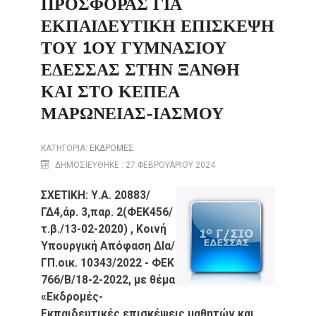
ΠΡΟΣΦΟΡΆΣ ΓΙΑ
ΕΚΠΑΙΔΕΥΤΙΚΉ ΕΠΊΣΚΕΨΗ
ΤΟΥ 1ΟΥ ΓΥΜΝΑΣΊΟΥ
ΈΔΕΣΣΑΣ ΣΤΗΝ ΞΆΝΘΗ
ΚΑΙ ΣΤΟ ΚΕΠΕΑ
ΜΑΡΏΝΕΙΑΣ-ΙΆΣΜΟΥ
ΚΑΤΗΓΟΡΊΑ:
ΕΚΔΡΟΜΕΣ
ΔΗΜΟΣΙΕΎΘΗΚΕ : 27 ΦΕΒΡΟΥΑΡΊΟΥ 2024
ΣΧΕΤΙΚΗ: Υ.Α. 20883/
ΓΔ4,άρ. 3,παρ. 2(ΦΕΚ456/
τ.β./13-02-2020) , Κοινή
Υπουργική Απόφαση ΔΙα/
ΓΠ.οικ. 10343/2022 - ΦΕΚ
766/Β/18-2-2022, με θέμα
«Εκδρομές-
Εκπαιδευτικές επισκέψεις μαθητών και