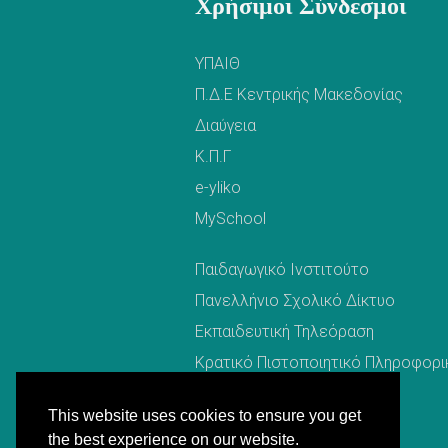
Χρήσιμοι Σύνδεσμοι
ΥΠΑΙΘ
Π.Δ.Ε Κεντρικής Μακεδονίας
Διαύγεια
Κ.Π.Γ
e-yliko
MySchool
Παιδαγωγικό Ινστιτούτο
Πανελλήνιο Σχολικό Δίκτυο
Εκπαιδευτική Τηλεόραση
Κρατικό Πιστοποιητικό Πληροφορι
Ασφάλεια στο Διαδίκτυο
This website uses cookies to ensure you get
Ε.Ο.Π.Π.Ε.Π
the best experience on our website.