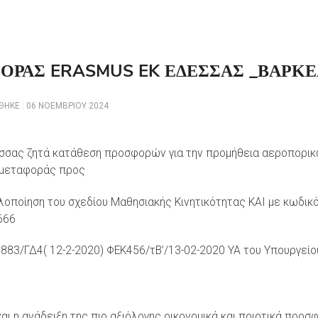
ΟΡΑΣ ERASMUS EK ΕΔΕΣΣΑΣ _ΒΑΡΚ
ΗΚΕ : 06 ΝΟΕΜΒΡΊΟΥ 2024
εσσας ζητά κατάθεση προσφορών για την προμήθεια αεροπορι
ι μεταφοράς προς
υλοποίηση του σχεδίου Μαθησιακής Κινητικότητας ΚΑΙ με κωδικ
666
883/ΓΔ4( 12-2-2020) ΦΕΚ456/τΒ’/13-02-2020 ΥΑ του Υπουργείο
ναι η ανάδειξη της πιο αξιόλογης οικονομικά και ποιοτικά προσ