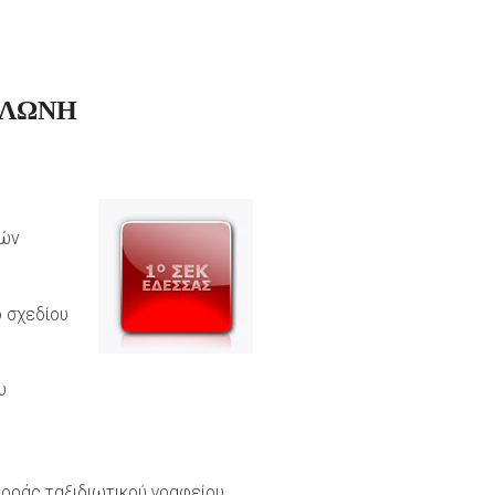
ΕΛΩΝΗ
κών
ό σχεδίου
υ
φοράς ταξιδιωτικού γραφείου,