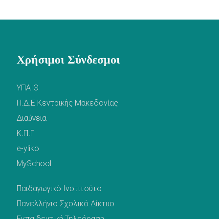
Χρήσιμοι Σύνδεσμοι
ΥΠΑΙΘ
Π.Δ.Ε Κεντρικής Μακεδονίας
Διαύγεια
Κ.Π.Γ
e-yliko
MySchool
Παιδαγωγικό Ινστιτούτο
Πανελλήνιο Σχολικό Δίκτυο
Εκπαιδευτική Τηλεόραση