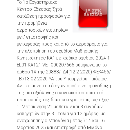
Το 1ο Εργαστηριακό
Κέντρο Έδεσσας ζητά
κατάθεση προσφορών για
την προμήθεια
αεροπορικών εισιτηρίων
μετ' επιστροφής και
μεταφοράς προς και από το αεροδρόμιο για
την υλοποίηση του σχεδίου Μαθησιακής
Κινητικότητας ΚΑ1 με κωδικό σχεδίου 2024-1-
EL01-KA121-VET-000207666 σύμφωνα με το
άρθρο 14 της 20883/ΓΔ4(12-2-2020) ΦΕΚ456/
τΒ’/13-02-2020 ΥΑ του Υπουργείου Παιδείας.
Αντικείμενο του διαγωνισμού είναι η ανάδειξη
της πιο αξιόλογης οικονομικά και ποιοτικά
προσφοράς ταξιδιωτικού γραφείου, ως εξής:
1. Μετακίνηση 21 μαθητών και 3 συνοδών
καθηγητών στην Β. Ιταλία για 12 ημέρες, με
αναχώρηση για Μπολόνια μεταξύ 14 και 16
Μαρτίου 2025 και επιστροφή από Μιλάνο